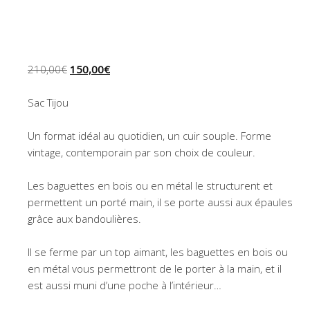
Le
Le
210,00
€
150,00
€
prix
prix
initial
actuel
Sac Tijou
était :
est :
210,00€.
150,00€.
Un format idéal au quotidien, un cuir souple. Forme
vintage, contemporain par son choix de couleur.
Les baguettes en bois ou en métal le structurent et
permettent un porté main, il se porte aussi aux épaules
grâce aux bandoulières.
Il se ferme par un top aimant, les baguettes en bois ou
en métal vous permettront de le porter à la main, et il
est aussi muni d’une poche à l’intérieur…