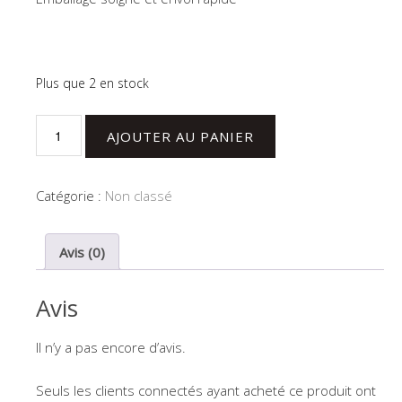
Plus que 2 en stock
quantité
AJOUTER AU PANIER
de
Sac
à
Catégorie :
Non classé
Dos
Mums
Avis (0)
Avis
Il n’y a pas encore d’avis.
Seuls les clients connectés ayant acheté ce produit ont