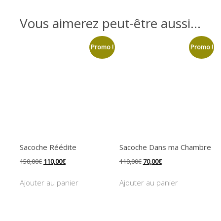
Vous aimerez peut-être aussi…
Promo !
Promo !
Sacoche Réédite
Sacoche Dans ma Chambre
Le
Le
Le
Le
150,00
€
110,00
€
110,00
€
70,00
€
prix
prix
prix
prix
initial
actuel
initial
actuel
Ajouter au panier
Ajouter au panier
était :
est :
était :
est :
150,00€.
110,00€.
110,00€.
70,00€.