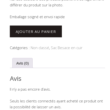
différer du produit sur la photo.
Emballage soigné et envoi rapide
quantité
AJOUTER AU PANIER
de
Sac
Banane
Catégories :
Non classé
,
Sac Besace en cuir
City
Avis (0)
Avis
Il n’y a pas encore d’avis.
Seuls les clients connectés ayant acheté ce produit ont
la possibilité de laisser un avis.